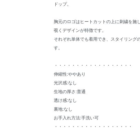
ドップ。
胸元のロゴはヒートカットの上に刺繍を施
覗くデザインが特徴です。
それぞれ単体でも着用でき、スタイリング
す。
・・・・・・・・・・・・・・・・・・
伸縮性:ややあり
光沢感:なし
生地の厚さ:普通
透け感:なし
裏地:なし
お手入れ方法:手洗い可
・・・・・・・・・・・・・・・・・・