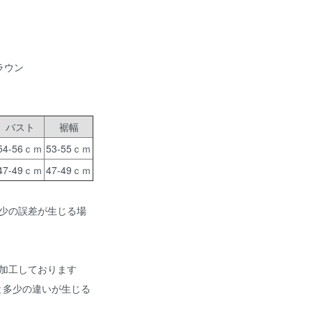
ラウン
バスト
裾幅
54-56ｃｍ
53-55ｃｍ
47-49ｃｍ
47-49ｃｍ
少の誤差が生じる場
加工しております
と多少の違いが生じる