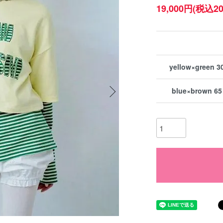
19,000円(税込20
yellow×green 3
blue×brown 65