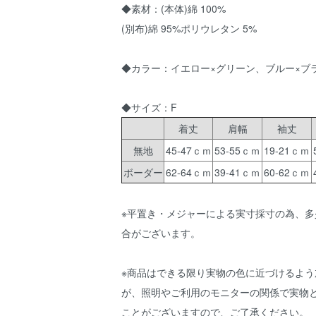
◆素材：(本体)綿 100%
(別布)綿 95%ポリウレタン 5%
◆カラー：イエロー×グリーン、ブルー×ブ
◆サイズ：F
着丈
肩幅
袖丈
無地
45-47ｃｍ
53-55ｃｍ
19-21ｃｍ
ボーダー
62-64ｃｍ
39-41ｃｍ
60-62ｃｍ
※平置き・メジャーによる実寸採寸の為、多
合がございます。
※商品はできる限り実物の色に近づけるよう
が、照明やご利用のモニターの関係で実物
ことがございますので、ご了承ください。