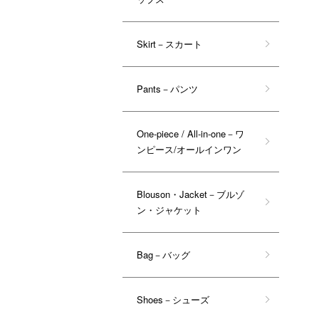
Skirt－スカート
Pants－パンツ
One-piece / All-in-one－ワ
ンピース/オールインワン
Blouson・Jacket－ブルゾ
ン・ジャケット
Bag－バッグ
Shoes－シューズ