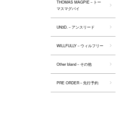
THOMAS MAGPIE－トー
マスマグパイ
UN3D.－アンスリード
WILLFULLY－ウィルフリー
Other bland－その他
PRE ORDER－先行予約