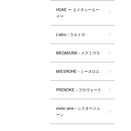
HCAE ー エイチシーエー
イー
L'altro－ラルトロ
MEGMIURA－メグミウラ
MIESROHE－ミースロエ
PROVOKE－プロヴォーク
sister jane－シスタージェ
ーン