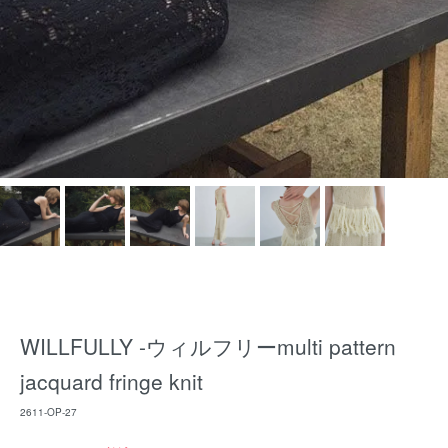
WILLFULLY -ウィルフリーmulti pattern
jacquard fringe knit
2611-OP-27