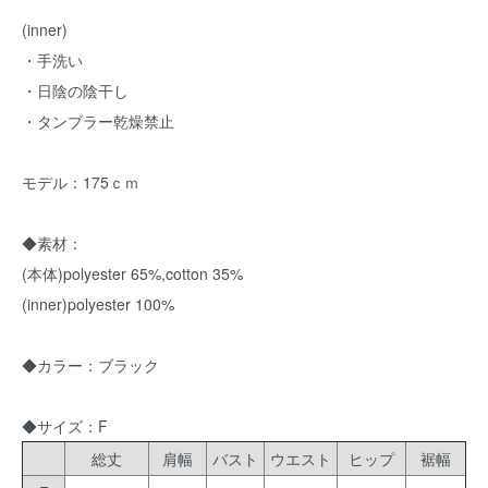
(inner)
・手洗い
・日陰の陰干し
・タンブラー乾燥禁止
モデル：175ｃｍ
◆素材：
(本体)polyester 65%,cotton 35%
(inner)polyester 100%
◆カラー：ブラック
◆サイズ：F
総丈
肩幅
バスト
ウエスト
ヒップ
裾幅