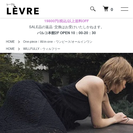
0
19800円(税込)以上送料OFF
SALE品の返品･交換はお受けいたしかねます。
パルコ本館2F OPEN 10：00-20：30
HOME
One-piece / All-in-one－ワンピース/オールインワン
HOME
WILLFULLY－ウィルフリー