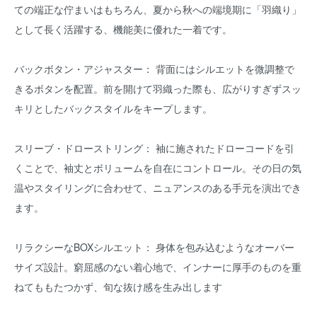
ての端正な佇まいはもちろん、夏から秋への端境期に「羽織り」
として長く活躍する、機能美に優れた一着です。
バックボタン・アジャスター： 背面にはシルエットを微調整で
きるボタンを配置。前を開けて羽織った際も、広がりすぎずスッ
キリとしたバックスタイルをキープします。
スリーブ・ドローストリング： 袖に施されたドローコードを引
くことで、袖丈とボリュームを自在にコントロール。その日の気
温やスタイリングに合わせて、ニュアンスのある手元を演出でき
ます。
リラクシーなBOXシルエット： 身体を包み込むようなオーバー
サイズ設計。窮屈感のない着心地で、インナーに厚手のものを重
ねてももたつかず、旬な抜け感を生み出します