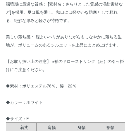
端境期に最適な質感： [素材名：さらりとした質感の混紡素材な
ど]を採用。夏は風を通し、秋口には軽やかな防寒として頼れ
る、絶妙な厚みと軽さが特徴です。
美しい落ち感： 程よいハリがありながらもしなやかに落ちる生
地が、ボリュームのあるシルエットを上品にまとめ上げます。
【お取り扱い上の注意】 ※袖のドローストリング（紐）の引っ掛
けにご注意ください。
◆素材：ポリエステル78％、綿 22％
◆カラー：ホワイト
◆サイズ：F
着丈
肩幅
身幅
裾幅