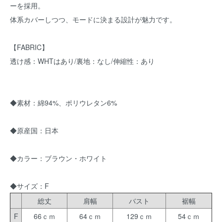
ーを採用。
体系カバーしつつ、モードに決まる設計が魅力です。
【FABRIC】
透け感：WHTはあり/裏地：なし/伸縮性：あり
◆素材：綿94%、ポリウレタン6%
◆原産国：日本
◆カラー：ブラウン・ホワイト
◆サイズ：F
総丈
肩幅
バスト
裾幅
F
66ｃｍ
64ｃｍ
129ｃｍ
54ｃｍ