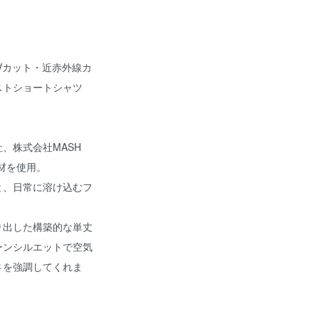
UVカット・近赤外線カ
ロストショートシャツ
、株式会社MASH
®素材を使用。
と、日常に溶け込むフ
。
り出した構築的な単丈
ーンシルエットで空気
さを強調してくれま