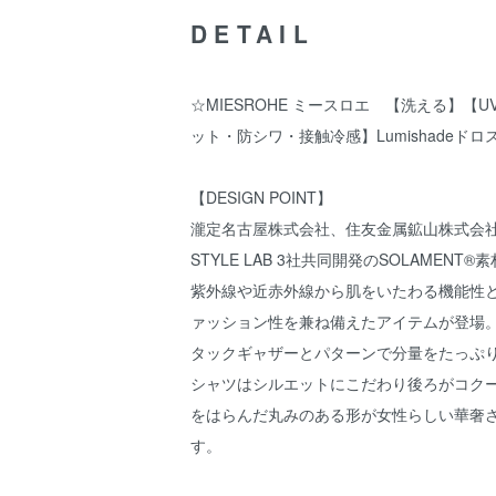
DETAIL
☆MIESROHE ミースロエ 【洗える】【
ット・防シワ・接触冷感】Lumishadeド
【DESIGN POINT】
瀧定名古屋株式会社、住友金属鉱山株式会社
STYLE LAB 3社共同開発のSOLAMENT
紫外線や近赤外線から肌をいたわる機能性
ァッション性を兼ね備えたアイテムが登場
タックギャザーとパターンで分量をたっぷ
シャツはシルエットにこだわり後ろがコク
をはらんだ丸みのある形が女性らしい華奢
す。