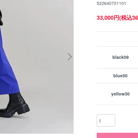
522640701101
33,000円(税込36
black09
blue50
yellow30