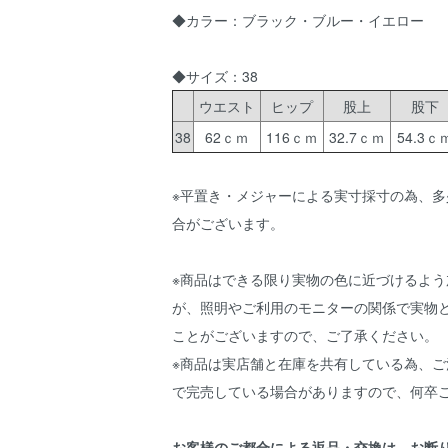
◆カラー：ブラック・ブルー・イエロー
◆サイズ：38
ウエスト
ヒップ
股上
股下
38
62ｃｍ
116ｃｍ
32.7ｃｍ
54.3ｃ
※平置き・メジャーによる実寸採寸の為、多
合がございます。
※商品はできる限り実物の色に近づけるよう
が、照明やご利用のモニターの関係で実物
ことがございますので、ご了承ください。
※商品は実店舗と在庫を共有している為、ご
で完売している場合がありますので、何卒
お客様のご都合による返品・交換は、お断