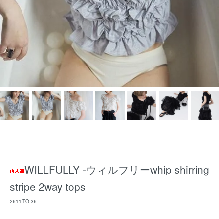
WILLFULLY -ウィルフリーwhip shirring
stripe 2way tops
2611-TO-36