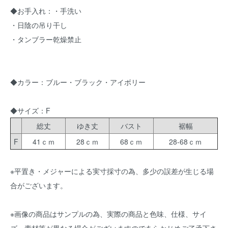
◆お手入れ：・手洗い
・日陰の吊り干し
・タンブラー乾燥禁止
◆カラー：ブルー・ブラック・アイボリー
◆サイズ：F
総丈
ゆき丈
バスト
裾幅
F
41ｃｍ
28ｃｍ
68ｃｍ
28-68ｃｍ
※平置き・メジャーによる実寸採寸の為、多少の誤差が生じる場
合がございます。
※画像の商品はサンプルの為、実際の商品と色味、仕様、サイ