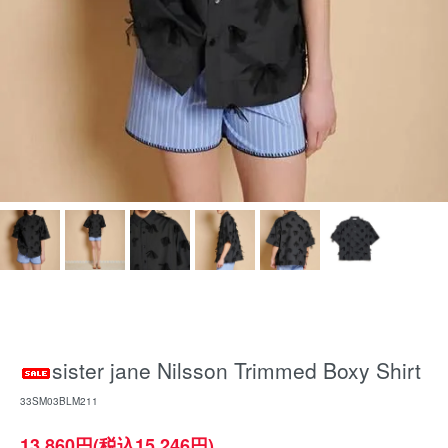
sister jane Nilsson Trimmed Boxy Shirt
33SM03BLM211
13,860円(税込15,246円)