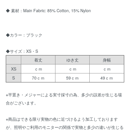
◆ 素材：Main Fabric: 85% Cotton, 15% Nylon
◆カラー：ブラック
◆サイズ：XS・S
着丈
ゆき丈
身幅
XS
ｃｍ
ｃｍ
ｃｍ
S
70ｃｍ
59ｃｍ
49ｃｍ
※平置き・メジャーによる実寸採寸の為、多少の誤差が生じる場
合がございます。
※商品はできる限り実物の色に近づけるよう加工しております
が、照明やご利用のモニターの関係で実物と多少の違いが生じる