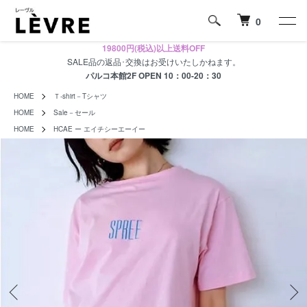
0
19800円(税込)以上送料OFF
SALE品の返品･交換はお受けいたしかねます。
パルコ本館2F OPEN 10：00-20：30
HOME
Ｔ-shirt－Tシャツ
HOME
Sale－セール
HOME
HCAE ー エイチシーエーイー