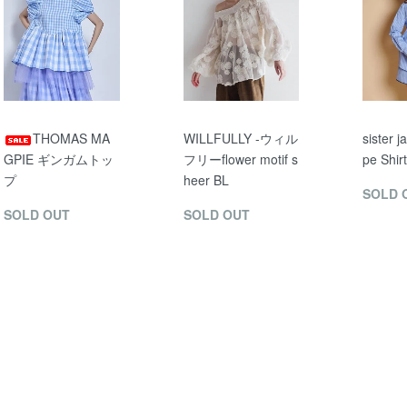
THOMAS MA
WILLFULLY -ウィル
sister j
GPIE ギンガムトッ
フリーflower motif s
pe Shirt
プ
heer BL
SOLD 
SOLD OUT
SOLD OUT