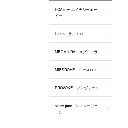
HCAE ー エイチシーエー
イー
L'altro－ラルトロ
MEGMIURA－メグミウラ
MIESROHE－ミースロエ
PROVOKE－プロヴォーク
sister jane－シスタージェ
ーン