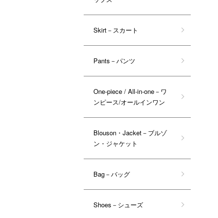
Skirt－スカート
Pants－パンツ
One-piece / All-in-one－ワ
ンピース/オールインワン
Blouson・Jacket－ブルゾ
ン・ジャケット
Bag－バッグ
Shoes－シューズ