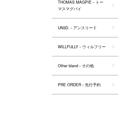
THOMAS MAGPIE－トー
マスマグパイ
UN3D.－アンスリード
WILLFULLY－ウィルフリー
Other bland－その他
PRE ORDER－先行予約