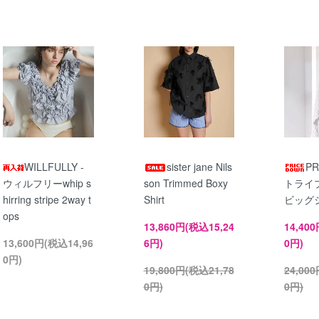
WILLFULLY -
sister jane Nils
PR
ウィルフリーwhip s
son Trimmed Boxy
トライ
hirring stripe 2way t
Shirt
ビッグ
ops
13,860円(税込15,24
14,40
13,600円(税込14,96
6円)
0円)
0円)
19,800円(税込21,78
24,00
0円)
0円)