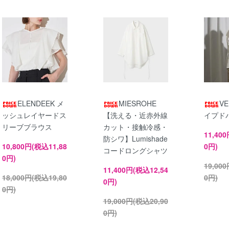
ELENDEEK メ
MIESROHE
V
ッシュレイヤードス
【洗える・近赤外線
イプド
リーブブラウス
カット・接触冷感・
11,40
防シワ】Lumishade
10,800円(税込11,88
0円)
コードロングシャツ
0円)
19,00
11,400円(税込12,54
18,000円(税込19,80
0円)
0円)
0円)
19,000円(税込20,90
0円)