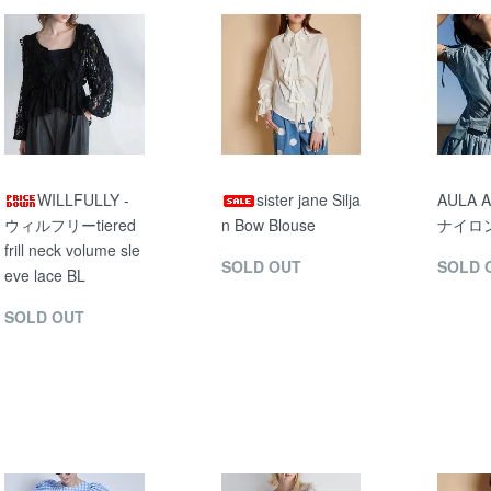
WILLFULLY -
sister jane Silja
AULA 
ウィルフリーtiered
n Bow Blouse
ナイロ
frill neck volume sle
SOLD OUT
SOLD 
eve lace BL
SOLD OUT