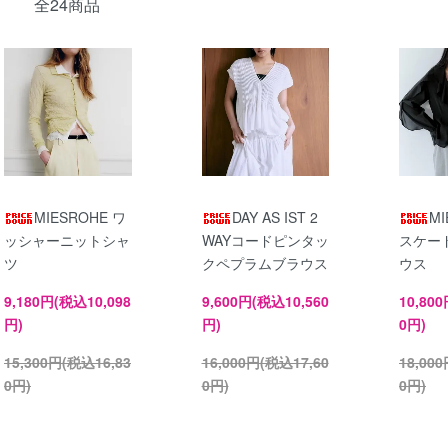
全24商品
MIESROHE ワ
DAY AS IST 2
MI
ッシャーニットシャ
WAYコードピンタッ
スケー
ツ
クペプラムブラウス
ウス
9,180円(税込10,098
9,600円(税込10,560
10,80
円)
円)
0円)
15,300円(税込16,83
16,000円(税込17,60
18,00
0円)
0円)
0円)