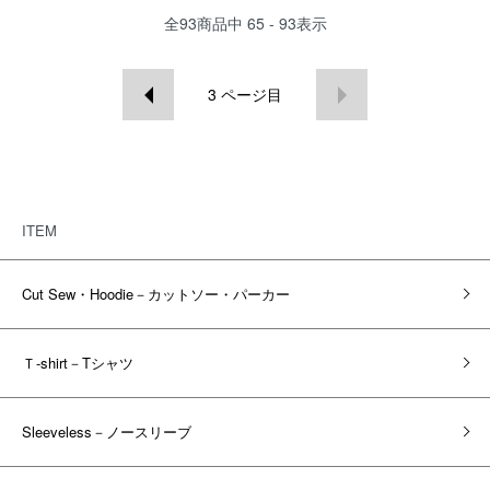
全
93
商品中
65 - 93
表示
3
ページ目
ITEM
Cut Sew・Hoodie－カットソー・パーカー
Ｔ-shirt－Tシャツ
Sleeveless－ノースリーブ